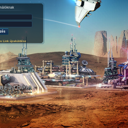
nálóknak
ós Link újraküldése
lek
-
Adatvédelem