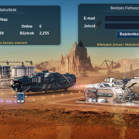
Belépés Felhasz
tatisztikák
E-mail
 Nap
Jelszó
Online
0
39
Bázisok
2,255
z összes szervert
Elfelejtett Jelszó
/
Aktiváci
Feltéte