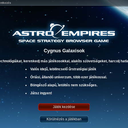
entkezés
Cygnus Galaxisok
technológiákat, kereskedj más játékosokkal, alakíts szövetségeket, harcolj h
Valós idejű, lebilincselő űrstratégiai játék
Óriási, állandó univerzum, több ezer játékossal.
Böngésző alapú, letöltés nem szükséges.
Játsz ingyen!
Játék kezdése
Körülnézés a játékban