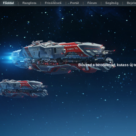
Főoldal
Ranglista
Frissítések
Portál
Fórum
Segítség
Bejel
Bővítsd a birodalmad, kutass új 